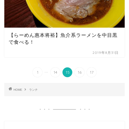
【らーめん惠本将裕】魚介系ラーメンを中目黒
で食べる！
2019年8月31日
...
1
14
15
16
17
HOME
ランチ