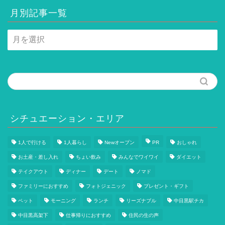
月別記事一覧
月
別
記
事
一
覧
シチュエーション・エリア
1人で行ける
1人暮らし
Newオープン
PR
おしゃれ
お土産・差し入れ
ちょい飲み
みんなでワイワイ
ダイエット
テイクアウト
ディナー
デート
ノマド
ファミリーにおすすめ
フォトジェニック
プレゼント・ギフト
ペット
モーニング
ランチ
リーズナブル
中目黒駅チカ
中目黒高架下
仕事帰りにおすすめ
住民の生の声