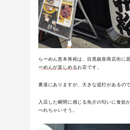
らーめん恵本将裕は、
目黒銀座商店街
に
ーめんが楽しめる
お店です。
裏道にありますが、大きな提灯があるの
入店した瞬間に感じる魚介の匂いに食欲
べれちゃいそう。