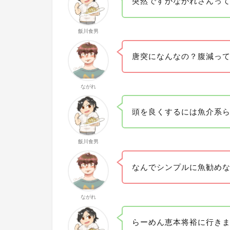
突然ですがながれさんっ
飯川食男
唐突になんなの？腹減っ
ながれ
頭を良くするには魚介系
飯川食男
なんでシンプルに魚勧め
ながれ
らーめん恵本将裕に行き