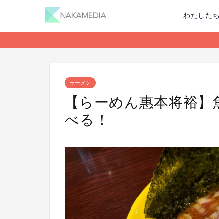
わたした
ラーメン
【らーめん惠本将裕】
べる！