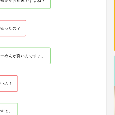
て知能がお粗末ですよね？
て狂ったの？
らーめんが良いんですよ。
ないの？
ますよ。