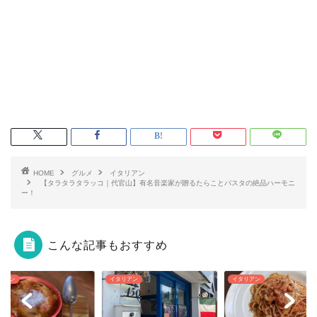
HOME
グルメ
イタリアン
【タラタラタラッコ｜代官山】有名音楽家が贈るたらことパスタの絶品ハーモニ
ー！
こんな記事もおすすめ
リアン
イタリアン
イタリアン