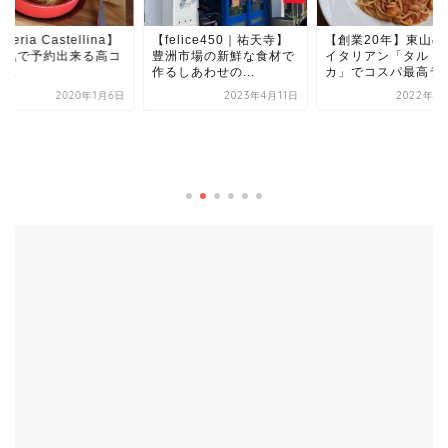
elice450｜祐天寺】
【創業20年】東山の老舗
洲市場の新鮮な食材で
イタリアン「タルトゥー
しあわせの...
カ」でコスパ最高ラン...
2023年4月11日
2022年3月11日
【関谷スパゲティ】
しやがれでも紹介さ
た、もちもちスパゲ
ィ！...
2019年8