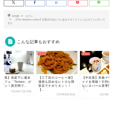
HOME
カフェ
【The Workers coffee】目黒川のほとりにあるスタイリッシュなカフェに行って
きた
こんな記事もおすすめ
ェ
カフェ
カフェ
三丁目のコーヒー屋】
【中目黒】本格マサラチ
画も読めるレトロな喫
ャイを堪能！行列が絶え
店でナポリタン！！
ないネパール茶専門店
.
「...
2019年8月30日
2025年1月29日
【Wi-Fi・電源あり
しゃれなワークスペ
ROJU CAFE...
2020年1