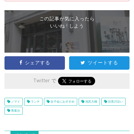
この記事が気に入ったら
いいね ! しよう
シェアする
ツイートする
Twitter で
ノマド
ランチ
女子会におすすめ
池尻大橋
目黒川沿い
青葉台