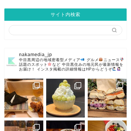
サイト内検索
nakamedia_jp
中目黒周辺の地域密着型メディア
グルメ
ニュース
話題のスポット
など
中目黒住みの地元民が最新情報を
お届け！
インスタ掲載の詳細情報はHPからどうぞ