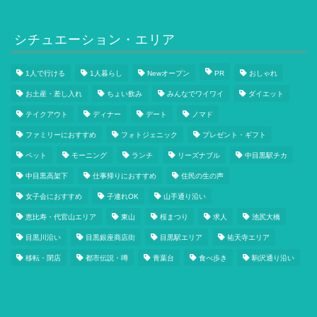
シチュエーション・エリア
1人で行ける
1人暮らし
Newオープン
PR
おしゃれ
お土産・差し入れ
ちょい飲み
みんなでワイワイ
ダイエット
テイクアウト
ディナー
デート
ノマド
ファミリーにおすすめ
フォトジェニック
プレゼント・ギフト
ペット
モーニング
ランチ
リーズナブル
中目黒駅チカ
中目黒高架下
仕事帰りにおすすめ
住民の生の声
女子会におすすめ
子連れOK
山手通り沿い
恵比寿・代官山エリア
東山
桜まつり
求人
池尻大橋
目黒川沿い
目黒銀座商店街
目黒駅エリア
祐天寺エリア
移転・閉店
都市伝説・噂
青葉台
食べ歩き
駒沢通り沿い