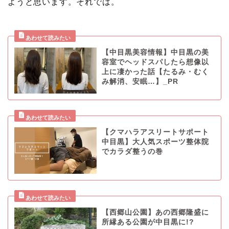
ようと思います。それでは。
【中目黒美容情報】中目黒の美
容室でヘッドスパしたら想像以
上に凄かった話【たるみ・むく
み解消、安眠…】_PR
【クマハラアスリートサポート
中目黒】大人気スポーツ整体院
でカラダ整うの巻
【西郷山公園】あの西郷隆盛に
所縁ある公園が中目黒に!?