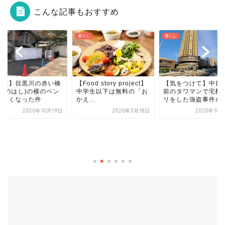
こんな記事もおすすめ
し
暮らし
暮らし
悲報】目黒川の赤い橋
【Food story project】
【気をつけて】中目
なかのはし)の横のベン
中学生以下は無料の「お
前のタワマンで宅配
がなくなった件
かえ...
リをした強盗事件が
2020年10月19日
2020年3月18日
2020年10