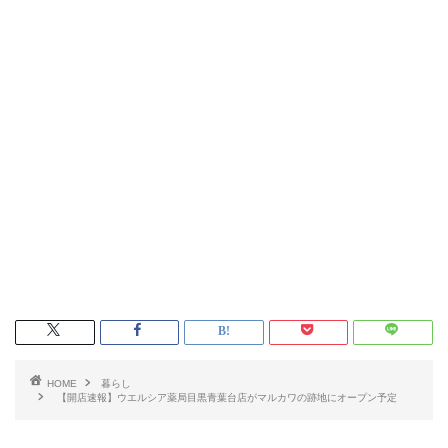
HOME
暮らし
【開店速報】ウエルシア薬局目黒青葉台店がマルカワの跡地にオープン予定