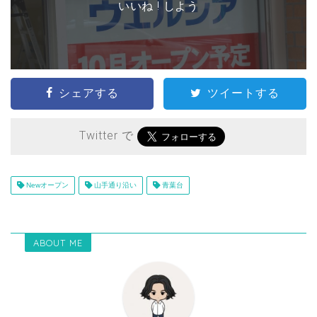
いいね ! しよう
シェアする
ツイートする
Twitter で
Newオープン
山手通り沿い
青葉台
ABOUT ME