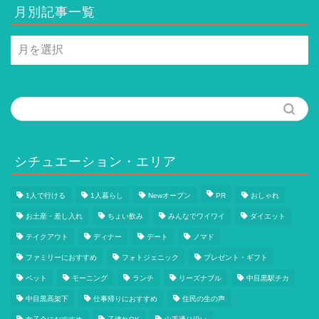
月別記事一覧
月
別
記
事
一
覧
シチュエーション・エリア
1人で行ける
1人暮らし
Newオープン
PR
おしゃれ
お土産・差し入れ
ちょい飲み
みんなでワイワイ
ダイエット
テイクアウト
ディナー
デート
ノマド
ファミリーにおすすめ
フォトジェニック
プレゼント・ギフト
ペット
モーニング
ランチ
リーズナブル
中目黒駅チカ
中目黒高架下
仕事帰りにおすすめ
住民の生の声